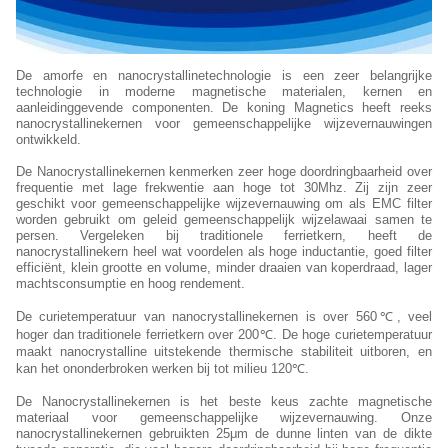
De amorfe en nanocrystallinetechnologie is een zeer belangrijke
technologie in moderne magnetische materialen, kernen en
aanleidinggevende componenten. De koning Magnetics heeft reeks
nanocrystallinekernen voor gemeenschappelijke wijzevernauwingen
ontwikkeld.
De Nanocrystallinekernen kenmerken zeer hoge doordringbaarheid over
frequentie met lage frekwentie aan hoge tot 30Mhz. Zij zijn zeer
geschikt voor gemeenschappelijke wijzevernauwing om als EMC filter
worden gebruikt om geleid gemeenschappelijk wijzelawaai samen te
persen. Vergeleken bij traditionele ferrietkern, heeft de
nanocrystallinekern heel wat voordelen als hoge inductantie, goed filter
efficiënt, klein grootte en volume, minder draaien van koperdraad, lager
machtsconsumptie en hoog rendement.
De curietemperatuur van nanocrystallinekernen is over 560℃, veel
hoger dan traditionele ferrietkern over 200℃. De hoge curietemperatuur
maakt nanocrystalline uitstekende thermische stabiliteit uitboren, en
kan het ononderbroken werken bij tot milieu 120℃.
De Nanocrystallinekernen is het beste keus zachte magnetische
materiaal voor gemeenschappelijke wijzevernauwing. Onze
nanocrystallinekernen gebruikten 25μm de dunne linten van de dikte