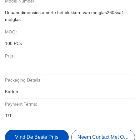
Model Number:
Douanedimensies amorfe het blokkern van metglas2605sa1
metglas
MOQ:
100 PCs
Prijs:
-
Packaging Details:
Karton
Payment Terms:
T/T
Vind De Beste Prijs
Neem Contact Met Ons Op