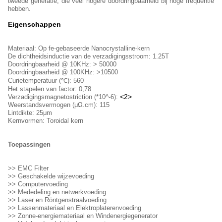
tweede generatie, die veel hogere doordringbaarheid bij hoge frequentie
hebben.
Eigenschappen
Materiaal: Op fe-gebaseerde Nanocrystalline-kern
De dichtheidsinductie van de verzadigingsstroom: 1.25T
Doordringbaarheid @ 10KHz: > 50000
Doordringbaarheid @ 100KHz: >10500
Curietemperatuur (℃): 560
Het stapelen van factor: 0,78
<2>
Verzadigingsmagnetostriction (*10^-6):
Weerstandsvermogen (μΩ.cm): 115
Lintdikte: 25μm
Kernvormen: Toroidal kern
Toepassingen
>>
EMC Filter
>> Geschakelde wijzevoeding
>> Computervoeding
>> Mededeling en netwerkvoeding
>> Laser en Röntgenstraalvoeding
>> Lassenmateriaal en Elektroplaterenvoeding
>> Zonne-energiemateriaal en Windenergiegenerator