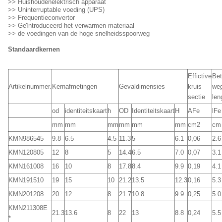
>> Huishoudenelektrisch apparaat
>> Uninterruptable voeding (UPS)
>> Frequentieconvertor
>> Geïntroduceerd het verwarmen materiaal
>> de voedingen van de hoge snelheidsspoorweg
Standaardkernen
Effictive
Be
Artikelnummer.
Kernafmetingen
Gevaldimensies
kruis
we
sectie
len
od
identiteitskaart
h
OD
Identiteitskaart
H
AFe
lFe
mm
mm
mm
mm
mm
mm
cm2
cm
KMN986545
9.8
6.5
4.5
11.3
5
6.1
0,06
2.6
KMN120805
12
8
5
14.4
6.5
7.0
0,07
3.1
KMN161008
16
10
8
17.8
8.4
9.9
0,19
4.1
KMN191510
19
15
10
21.2
13.5
12.3
0,16
5.3
KMN201208
20
12
8
21.7
10.8
9.9
0,25
5.0
KMN211308E
21.3
13.6
8
22
13
8.8
0,24
5.5
*