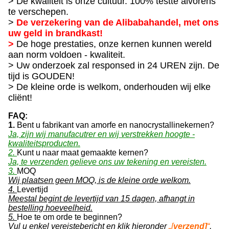
> De kwaliteit is onze cultuur. 100% testte alvorens
te verschepen.
>
De verzekering van de Alibabahandel, met ons
uw geld in brandkast!
>
De hoge prestaties, onze kernen kunnen wereld
aan norm voldoen - kwaliteit.
> Uw onderzoek zal responsed in 24 UREN zijn. De
tijd is GOUDEN!
> De kleine orde is welkom, onderhouden wij elke
cliënt!
FAQ:
1.
Bent u fabrikant van amorfe en nanocrystallinekernen?
Ja, zijn wij manufacutrer en wij verstrekken hoogte -
kwaliteitsproducten.
2.
Kunt u naar maat gemaakte kernen?
Ja, te verzenden gelieve ons uw tekening en vereisten.
3.
MOQ
Wij plaatsen geen MOQ, is de kleine orde welkom.
4.
Levertijd
Meestal begint de levertijd van 15 dagen, afhangt in
bestelling hoeveelheid.
5.
Hoe te om orde te beginnen?
Vul u enkel vereistebericht en klik hieronder
„[
verzend]
“
,