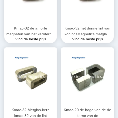
Kmac-32 de amorfe
Kmac-32 het dunne lint van
magneten van het kernferriet
koningsMagnetics metglass
Vind de beste prijs
Vind de beste prijs
voor de hoge dichtheid van
amcc 200 niet-kristal amorfe
de verzadigingsstroom
c kern
Kmac-32 Metglas-kern
Kmac-20 de hoge van de de
kmac-32 van de lint
kernc van de