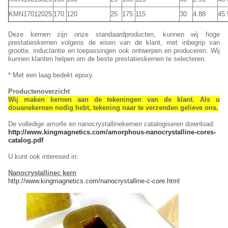
KMN17012025
170
120
25
175
115
30
4.88
45.
Deze kernen zijn onze standaardproducten, kunnen wij hoge
prestatieskernen volgens de eisen van de klant, met inbegrip van
grootte, inductantie en toepassingen ook ontwerpen en produceren. Wij
kunnen klanten helpen om de beste prestatieskernen te selecteren.
* Met een laag bedekt epoxy.
Productenoverzicht
Wij maken kernen aan de tekeningen van de klant. Als u
douanekernen nodig hebt, tekening naar te verzenden gelieve ons.
De volledige amorfe en nanocrystallinekernen catalogiseren download:
http://www.kingmagnetics.com/amorphous-nanocrystalline-cores-
catalog.pdf
U kunt ook interesed in:
Nanocrystallinec kern
http://www.kingmagnetics.com/nanocrystalline-c-core.html