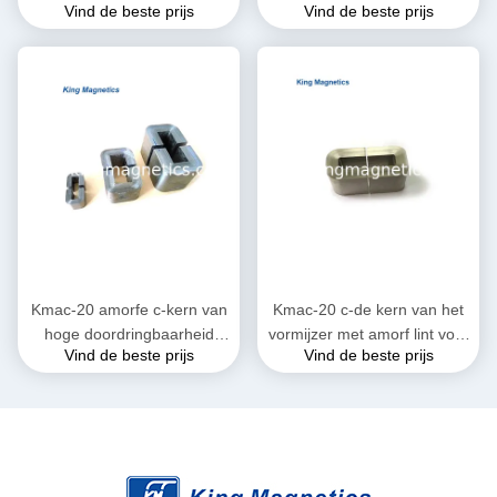
Vind de beste prijs
Vind de beste prijs
gekronkelde amorfe
prestatiestransformator
besnoeiing (equ. Amcc-32)
amorfe kern finemet
Kmac-20 amorfe c-kern van
Kmac-20 c-de kern van het
hoge doordringbaarheid
vormijzer met amorf lint voor
Vind de beste prijs
Vind de beste prijs
voor huidige transformator
grote huidige reactor