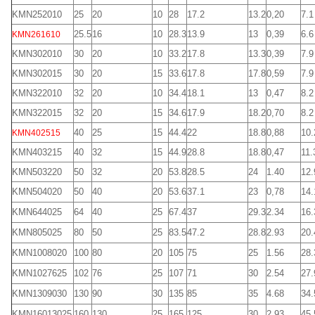
KMN252010
25
20
10
28
17.2
13.2
0,20
7.1
25.5
16
10
28.3
13.9
13
0,39
6.6
KMN261610
KMN302010
30
20
10
33.2
17.8
13.3
0,39
7.9
KMN302015
30
20
15
33.6
17.8
17.8
0,59
7.9
KMN322010
32
20
10
34.4
18.1
13
0,47
8.2
KMN322015
32
20
15
34.6
17.9
18.2
0,70
8.2
40
25
15
44.4
22
18.8
0,88
10.
KMN402515
KMN403215
40
32
15
44.9
28.8
18.8
0,47
11.
KMN503220
50
32
20
53.8
28.5
24
1.40
12.
KMN504020
50
40
20
53.6
37.1
23
0,78
14.
KMN644025
64
40
25
67.4
37
29.3
2.34
16.
KMN805025
80
50
25
83.5
47.2
28.8
2.93
20.
KMN1008020
100
80
20
105
75
25
1.56
28.
KMN1027625
102
76
25
107
71
30
2.54
27.
KMN1309030
130
90
30
135
85
35
4.68
34.
KMN16013025
160
130
25
165
125
30
2.93
45.