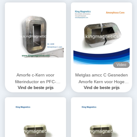
Video
Amorfe c-Kern voor
Metglas amcc C Gesneden
filterinductor en PFC-
Amorfe Kern voor Hoge
Vind de beste prijs
Vind de beste prijs
vernauwing die van hoogte
Frequentie en
wordt gemaakt - kwaliteitslint
Audiotransformator