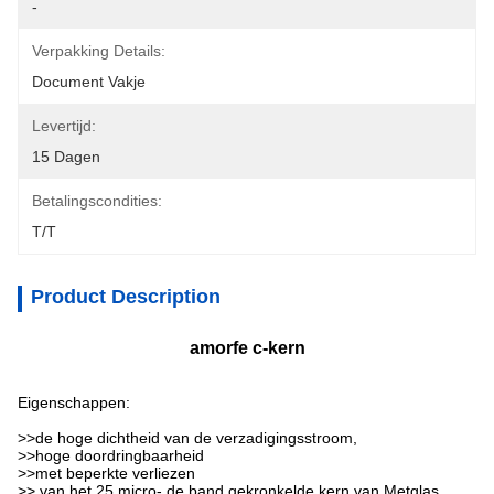
-
Verpakking Details:
Document Vakje
Levertijd:
15 Dagen
Betalingscondities:
T/T
Product Description
amorfe c-kern
Eigenschappen:
>>
de hoge dichtheid van de verzadigingsstroom,
>>hoge doordringbaarheid
>>met beperkte verliezen
>> van het 25 micro- de band gekronkelde kern van Metglas