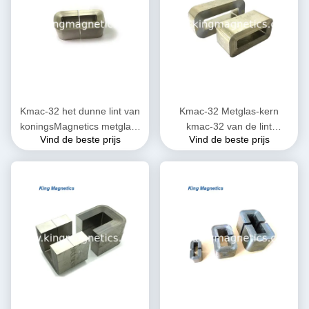
Kmac-32 het dunne lint van
Kmac-32 Metglas-kern
koningsMagnetics metglass
kmac-32 van de lint
Vind de beste prijs
Vind de beste prijs
amcc 200 niet-kristal amorfe
gekronkelde amorfe
c kern
besnoeiing (equ. Amcc-32)