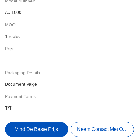
Model Number:
Ac-1000
MOQ:
1 reeks
Prijs:
-
Packaging Details:
Document Vakje
Payment Terms:
T/T
Vind De Beste Prijs
Neem Contact Met Ons Op