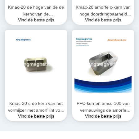
Kmac-20 de hoge van de de
Kmac-20 amorfe c-kern van
kernc van de
hoge doordringbaarheid
Vind de beste prijs
Vind de beste prijs
prestatiestransformator
voor huidige transformator
amorfe kern finemet
Kmac-20 c-de kern van het
PFC-kernen amcc-100 van
vormijzer met amorf lint voor
vernauwings de amorfe
Vind de beste prijs
Vind de beste prijs
grote huidige reactor
metglas c