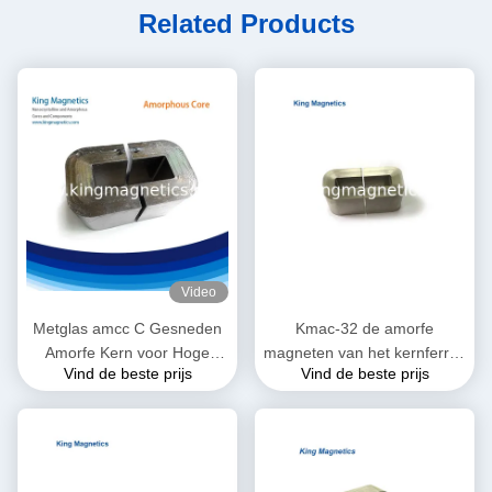
Related Products
Video
Metglas amcc C Gesneden
Kmac-32 de amorfe
Amorfe Kern voor Hoge
magneten van het kernferriet
Vind de beste prijs
Vind de beste prijs
Frequentie en
voor de hoge dichtheid van
Audiotransformator
de verzadigingsstroom