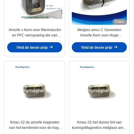
Video
Amorfe c-Kern voor filterinductor
Metglas amcc C Gesneden
en PFC-vernauwing die van
Amorfe Kern voor Hoge
hoogte wordt gemaakt -
Frequentie en Audiotransformator
kwaliteitslint
Vind de beste prijs
Vind de beste prijs
Kmac-32 de amorfe magneten
Kmac-32 het dunne lint van
van het kernferriet voor de hoge
koningsMagnetics metglass amcc
dichtheid van de
200 niet-kristal amorfe c kern