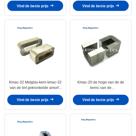
verzadigingsstroom
Vind de beste prijs
Vind de beste prijs
Kmac-32 Metglas-kern kmac-32
Kmac-20 de hoge van de de
van de lint gekronkelde amorfe
kernc van de
besnoeiing (equ. Amcc-32)
prestatiestransformator amorfe
kern finemet
Vind de beste prijs
Vind de beste prijs