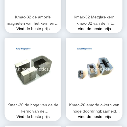
Kmac-32 de amorfe
Kmac-32 Metglas-kern
magneten van het kernferriet
kmac-32 van de lint
Vind de beste prijs
Vind de beste prijs
voor de hoge dichtheid van
gekronkelde amorfe
de verzadigingsstroom
besnoeiing (equ. Amcc-32)
Kmac-20 de hoge van de de
Kmac-20 amorfe c-kern van
kernc van de
hoge doordringbaarheid
Vind de beste prijs
Vind de beste prijs
prestatiestransformator
voor huidige transformator
amorfe kern finemet