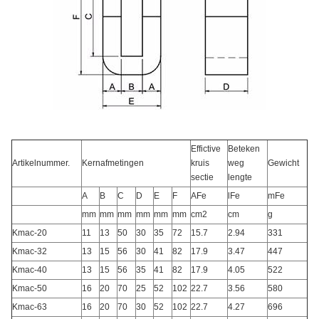
Effictive
Beteken
Artikelnummer.
Kernafmetingen
kruis
weg
Gewicht
sectie
lengte
A
B
C
D
E
F
AFe
lFe
mFe
mm
mm
mm
mm
mm
mm
cm2
cm
g
Kmac-20
11
13
50
30
35
72
15.7
2.94
331
Kmac-32
13
15
56
30
41
82
17.9
3.47
447
Kmac-40
13
15
56
35
41
82
17.9
4.05
522
Kmac-50
16
20
70
25
52
102
22.7
3.56
580
Kmac-63
16
20
70
30
52
102
22.7
4.27
696