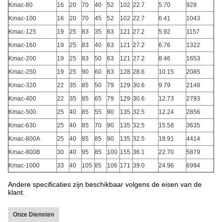
Kmac-80
16
20
70
40
52
102
22.7
5.70
928
Kmac-100
16
20
70
45
52
102
22.7
6.41
1043
Kmac-125
19
25
83
35
63
121
27.2
5.92
1157
Kmac-160
19
25
83
40
63
121
27.2
6.76
1322
Kmac-200
19
25
83
50
63
121
27.2
8.46
1653
Kmac-250
19
25
90
60
63
128
28.6
10.15
2085
Kmac-320
22
35
85
50
79
129
30.6
9.79
2148
Kmac-400
22
35
85
65
79
129
30.6
12.73
2793
Kmac-500
25
40
85
55
90
135
32.5
12.24
2856
Kmac-630
25
40
85
70
90
135
32.5
15.58
3635
Kmac-800A
25
40
85
85
90
135
32.5
18.91
4414
Kmac-800B
30
40
95
85
100
155
36.1
22.70
5879
Kmac-1000
33
40
105
85
106
171
39.0
24.96
6994
Andere specificaties zijn beschikbaar volgens de eisen van de
klant.
Onze Diensten