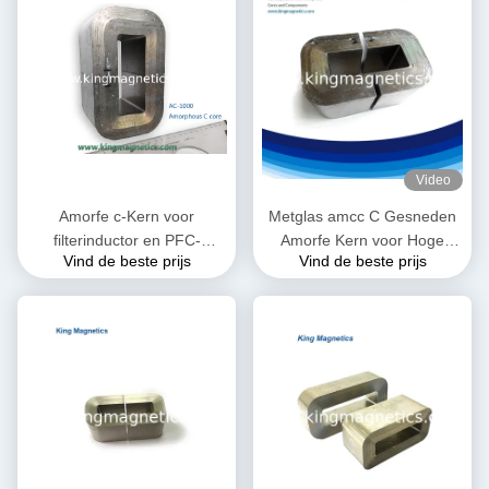
Video
Amorfe c-Kern voor
Metglas amcc C Gesneden
filterinductor en PFC-
Amorfe Kern voor Hoge
Vind de beste prijs
Vind de beste prijs
vernauwing die van hoogte
Frequentie en
wordt gemaakt - kwaliteitslint
Audiotransformator