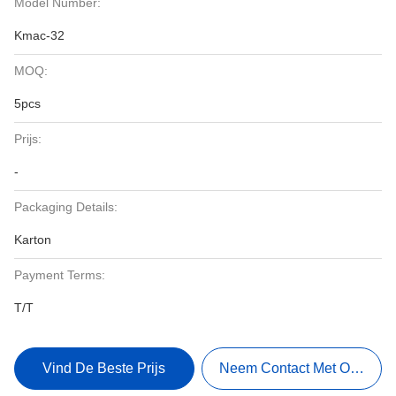
Model Number:
Kmac-32
MOQ:
5pcs
Prijs:
-
Packaging Details:
Karton
Payment Terms:
T/T
Vind De Beste Prijs
Neem Contact Met Ons Op