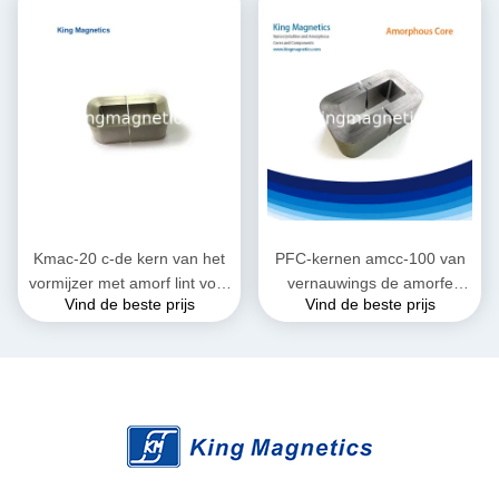
Kmac-20 c-de kern van het
PFC-kernen amcc-100 van
vormijzer met amorf lint voor
vernauwings de amorfe
Vind de beste prijs
Vind de beste prijs
grote huidige reactor
metglas c