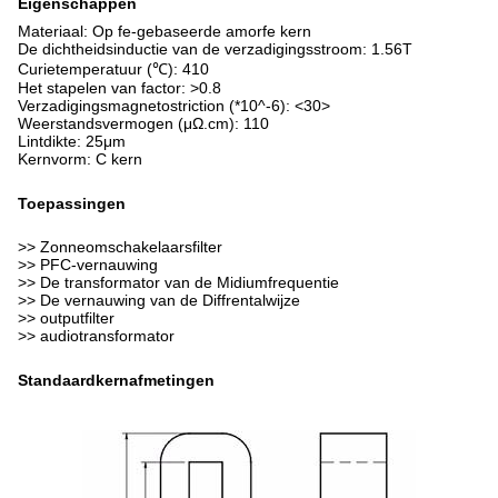
Eigenschappen
Materiaal: Op fe-gebaseerde amorfe kern
De dichtheidsinductie van de verzadigingsstroom: 1.56T
Curietemperatuur (℃): 410
Het stapelen van factor: >0.8
Verzadigingsmagnetostriction (*10^-6): <30>
Weerstandsvermogen (μΩ.cm): 110
Lintdikte: 25μm
Kernvorm: C kern
Toepassingen
>> Zonneomschakelaarsfilter
>> PFC-vernauwing
>> De transformator van de Midiumfrequentie
>> De vernauwing van de Diffrentalwijze
>> outputfilter
>> audiotransformator
Standaardkernafmetingen