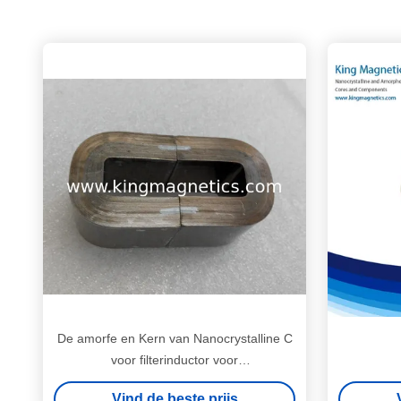
De amorfe en Kern van Nanocrystalline C
voor filterinductor voor
Zonnepaneelomschakelaar ac-32
Vind de beste prijs