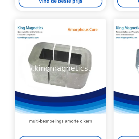
Vind de beste prijs
multi-besnoeiings amorfe c kern