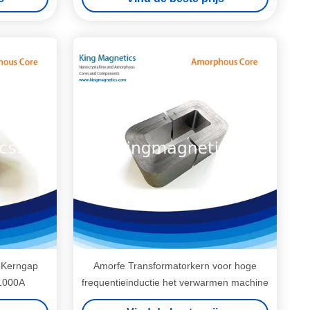
n Kerngap
Amorfe Transformatorkern voor hoge
 1000A
frequentieinductie het verwarmen machine