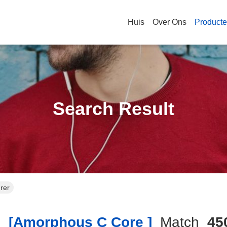
Huis
Over Ons
Product
Search Result
rer
h
[amorphous C Core ]
Match
45