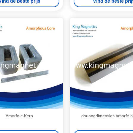
Vind de beste prijs
Vind de beste prij
Amorfe c-Kern
douanedimensies amorfe b