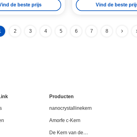
Vind de beste prijs
Vind de beste prij
1
2
3
4
5
6
7
8
Link
Producten
s
nanocrystallinekern
en
Amorfe c-Kern
De Kern van de