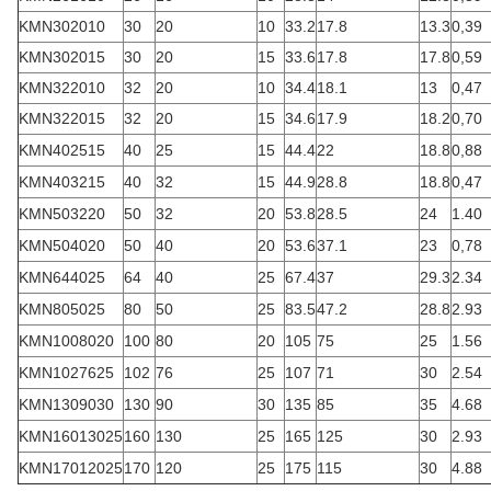
KMN302010
30
20
10
33.2
17.8
13.3
0,39
KMN302015
30
20
15
33.6
17.8
17.8
0,59
KMN322010
32
20
10
34.4
18.1
13
0,47
KMN322015
32
20
15
34.6
17.9
18.2
0,70
KMN402515
40
25
15
44.4
22
18.8
0,88
KMN403215
40
32
15
44.9
28.8
18.8
0,47
KMN503220
50
32
20
53.8
28.5
24
1.40
KMN504020
50
40
20
53.6
37.1
23
0,78
KMN644025
64
40
25
67.4
37
29.3
2.34
KMN805025
80
50
25
83.5
47.2
28.8
2.93
KMN1008020
100
80
20
105
75
25
1.56
KMN1027625
102
76
25
107
71
30
2.54
KMN1309030
130
90
30
135
85
35
4.68
KMN16013025
160
130
25
165
125
30
2.93
KMN17012025
170
120
25
175
115
30
4.88