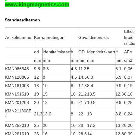
www.kingmagnetics.com
Standaardkernen
Effict
Artikelnummer.
Kernafmetingen
Gevaldimensies
kruis
secti
od
identiteitskaart
h
OD
Identiteitskaart
H
AFe
mm
mm
mm
mm
mm
mm
cm2
KMN986545
9.8
6.5
4.5
11.3
5
6.1
0,06
KMN120805
12
8
4.5
14.5
6.3
6.9
0,07
KMN161008
16
10
8
17.8
8.4
9.9
0,19
KMN191510
19
15
10
21.2
13.5
12.3
0,16
KMN201208
20
12
8
21.7
10.8
9.9
0,25
KMN211308E
21.3
13.6
8
22
13
8.8
0,24
*
KMN252010
25
20
10
28
17.2
13.2
0,20
KMN261610
26
16
10
28.3
14
12.8
0,39