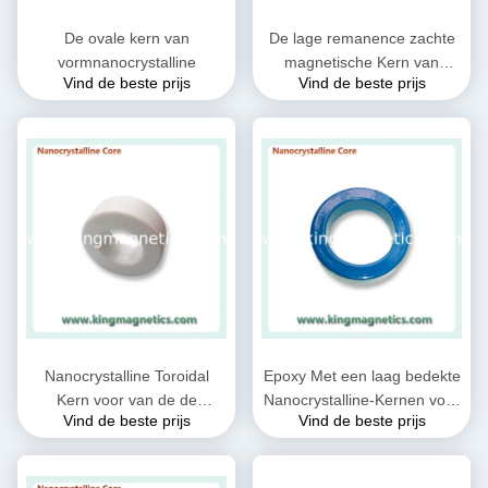
De ovale kern van
De lage remanence zachte
vormnanocrystalline
magnetische Kern van
Vind de beste prijs
Vind de beste prijs
Nanocrystalline
Nanocrystalline Toroidal
Epoxy Met een laag bedekte
Kern voor van de de
Nanocrystalline-Kernen voor
Vind de beste prijs
Vind de beste prijs
Wijzevernauwing van CEI
EMC Gemeenschappelijke
Gemeenschappelijke filter
wijzevernauwing en Huidige
n32-20-10
transformator