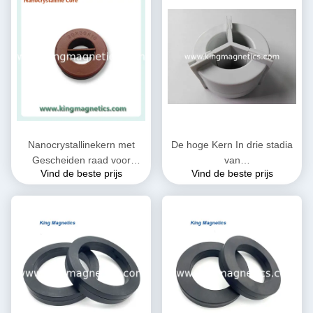
Nanocrystallinekern met
De hoge Kern In drie stadia
Gescheiden raad voor
van
Vind de beste prijs
Vind de beste prijs
Gemeenschappelijke
Doordringbaarheidsnanocrystalli
Wijzevernauwing n30-20-10
voor EMI Common Mode
Choke T52*36*25