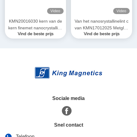
Video
Video
KMN20016030 kern van de
Van het nanosrystallinelint c
kern finemet nanocrystalline
van KMN17012025 Metglas
Vind de beste prijs
Vind de beste prijs
van het hoge prestaties
de kern van het de vormijzer
toroidal ferriet
voor c-kerntransformator
Sociale media
Snel contact
Telefoon