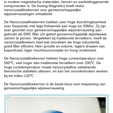
in modem magnetische materialen, kernen en aanleidinggevende
componenten is. De koning Magnetics heeft reeks
nanocrystallinekernen voor gemeenschappelijke
wijzevernauwingen ontwikkeld.
De Nanocrystallinekernen hebben zeer hoge doordringbaarheid
over frequentie met lage frekwentie aan hoge tot 30Mhz. Zij zijn
zeer geschikt voor gemeenschappelijke wijzevernauwing aan
gebruikt als EMC filter om geleid gemeenschappelijk wijzelawaai
samen te persen. Vergeleken bij traditionele ferrietkern, heeft de
nanocrystallinekern heel wat voordelen als hoge inductantie,
goed filter efficiënt, klein grootte en volume, lagere draaien van
koperdraad, lager machtsconsumptie en hoog rendement.
De Nanocrystallinekernen hebben hoge curietemperatuur over
560℃, veel hoger dan traditionele ferrietkern over 200℃. De
hoge curietemperatuur maakt nanocrystalline uitstekende
thermische stabiliteit uitboren, en kan het ononderbroken werken
bij tot milieu 120℃.
De Nanocrystallinekernen is de beste keus voor toepassing van
gemeenschappelijke wijzevernauwing.