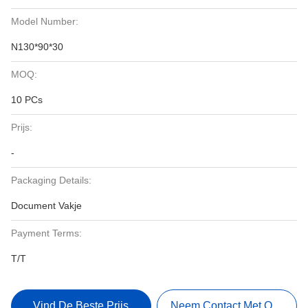
Model Number:
N130*90*30
MOQ:
10 PCs
Prijs:
-
Packaging Details:
Document Vakje
Payment Terms:
T/T
Vind De Beste Prijs
Neem Contact Met Ons Op