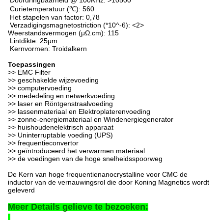
Doordringbaarheid @ 100KHz: >10500
Curietemperatuur (℃): 560
Het stapelen van factor: 0,78
Verzadigingsmagnetostriction (*10^-6): <2>
Weerstandsvermogen (μΩ.cm): 115
Lintdikte: 25μm
Kernvormen: Troidalkern
Toepassingen
>> EMC Filter
>> geschakelde wijzevoeding
>> computervoeding
>> mededeling en netwerkvoeding
>> laser en Röntgenstraalvoeding
>> lassenmateriaal en Elektroplaterenvoeding
>> zonne-energiemateriaal en Windenergiegenerator
>> huishoudenelektrisch apparaat
>> Uninterruptable voeding (UPS)
>> frequentieconvertor
>> geïntroduceerd het verwarmen materiaal
>> de voedingen van de hoge snelheidsspoorweg
De Kern van hoge frequentienanocrystalline voor CMC de
inductor van de vernauwingsrol die door Koning Magnetics wordt
geleverd
Meer Details gelieve te bezoeken: